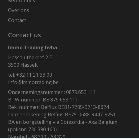
Referenties
Over ons
Contact
Contact us
Immo Trading bvba
Hassaluthdreef 2 E
3500 Hasselt
tel:
+32 11 21 33 00
info@immotrading.be
Ondernemingsnummer : 0879.653.111
BTW nummer: BE 879 653 111
Rek. nummer: Belfius BE81-7785-9713-8624
Derdenrekening Belfius BE75-0688-9447-8251
BA en borgstelling via Concordia - Axa Belgium
(polisnr. 730.390.160)
Nacebel - 68.310 - 68.329