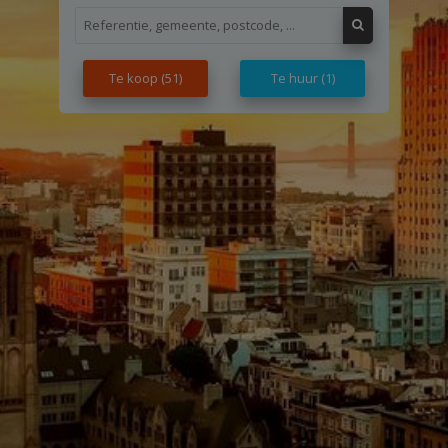
Te koop
(51)
Te huur
(1)