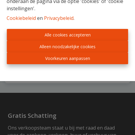
onderaan de pagina via de optie 'cookies' of 'cookie
instellingen'.
Cookiebeleid
en
Privacybeleid
.
Woning
Alle cookies accepteren
Rue de Cokelette 11 - 13 - , 4360 Oreye
|
Ref
: 
8032
Alleen noodzakelijke cookies
€ 775.000
Voorkeuren aanpassen
6
3
2
538 m²
1
Gratis Schatting
Ons verkoopsteam staat u bij met raad en daad
voor de aankoop, verkoop, huur of verhuur van